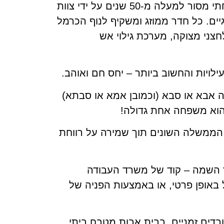
בית אבות עדנה הינו בית אבות משפחתי הממוקם בקרית טבעון ליד חיפה המעניק טיפול משפחתי מסור למעלה מ-50 שנים על ידי צוות
יים. כל חדר ממוזג ומשקיף לנוף הכרמל
חצני מצוקה, מערכת גילוי אש
עילויות והחשוב ביותר – יחס חם ואוהב.
יה אבא או סבא (וכמובן אמא או סבתא)
 הוא משפחה אחת גדולה!
הממשלה השונים תוך שמירה על רווחת
ך השמה – קוד של משרד העבודה
ל באופן פרטי, או באמצעות הפניה של
ובדים זמניים. בבית אבות מטבח ביתי